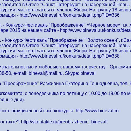
зводится в Отеле "Санкт-Петербург" на набережной Невы. 
курсии, мастер-классы от членов Жюри. На группу 18 челов
ация - http://www.bineval.ru/konkurs/detail.php?ID=336
г. - Конкурс-Фестиваль "Преображение" «Черное море», г.
ре 2015 на нашем сайте - http://www.bineval.ru/konkurs/deta
г. - Конкурс-Фестиваль "Преображение" "Золото осени", г.Сан
зводится в Отеле "Санкт-Петербург" на набережной Невы. 
курсии, мастер-классы от членов Жюри. На группу 16 челов
ация - http://www.bineval.ru/konkurs/detail.php?ID=338
знательностью и любовью к вашему творчеству Оргкомитет (
88-50, e-mail: bineval@mail.ru, Skype: bineval
 "Преображение" Разживина Екатерина Геннадьевна, тел. 8
комитета: с понедельника по пятницу с 10.00 до 19.00 по м
одные дни).
ить официальный сайт конкурса: http://www.bineval.ru
онтакте": http://vkontakte.ru/preobrazhenie_bineval