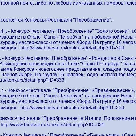
ктронной почте, либо по любому из указанных номеров тел
е.
у состоятся Конкурсы-Фестивали "Преображение":
г. - Конкурс-Фестиваль "Преображение" "Золото осени", г.Са
зводится в Отеле "Санкт-Петербург" на набережной Невы. 
курсии, мастер-классы от членов Жюри. На группу 16 челов
ация - http://www.bineval.ru/konkurs/detail.php?ID=309
г. - Конкурс-Фестиваль "Преображение" «Рождество в Санкт-
. Размещение производится в Отеле "Санкт-Петербург" на н
рамме Конкурса - новогоднее представление, сладкие подар
 членов Жюри. На группу 16 человек - одно бесплатное ме
l.ru/konkurs/detail.php?ID=333
 г. - Конкурс-Фестиваль "Преображение" «Праздник весны», г
зводится в Отеле "Санкт-Петербург" на набережной Невы. 
курсии, мастер-классы от членов Жюри. На группу 16 челов
ация - http://www.bineval.ru/konkurs/detail.php?ID=334
- Конкурс-Фестиваль "Преображение" в Италии. Положение 
http://www.bineval.ru/konkurs/detail.php?ID=335
. - Конкурс-Фестиваль "Преображение" «Белые ночи», г.Санкт