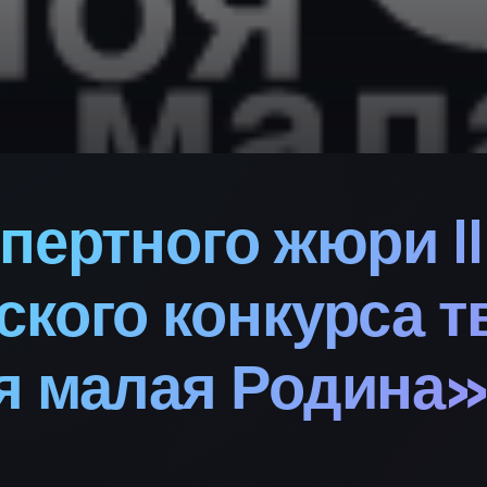
пертного жюри II
кого конкурса т
я малая Родина»