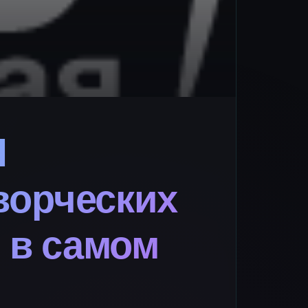
I
ворческих
 в самом