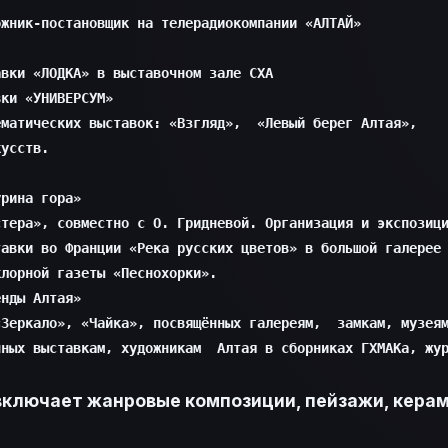
жник-постановщик на телерадиокомпании «АЛТАЙ»

вки «ЛОДКА» в выставочном зале СХА

ки «УНИВЕРСУМ»

матических выставок: «Взгляд»,  «Левый берег Алтая», 

кусств.
рина гора»

тера», совместно с О. Гридневой. Организация и экспозици
авки во Франции «Река русских цветов» в большой галерее 
лорной газеты «Песнохорки».

нды Алтая»

Зеркало», «Чайка», посвящённых галереям,  замкам, музеям
нных выставкам, художникам  Алтая в сборниках ГХМАКа, жу
лючает жанровые композиции, пейзажи, керами