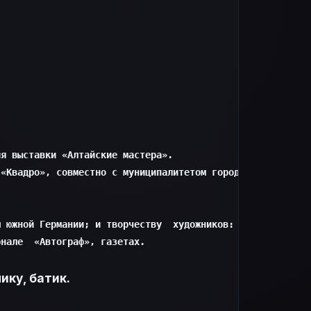
я выставки «Алтайские мастера».

«Квадро», совместно с муниципалитетом города Сержи, Ната
 южной Германии; и творчеству  художников: И. Самозванце
рнале  «Автограф», газетах.
ку, батик.